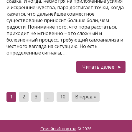
сказка. Иногда, несмотря на приложенные усилия
и искренние чувства, пара достигает точки, когда
кажется, что дальнейшее совместное
существование приносит больше боли, чем
радости. Понимание того, что пора расстаться,
приходит не мгновенно – это сложный и
болезненный процесс, требующий самоанализа и
честного взгляда на ситуацию. Но есть
определенные сигналы, …
Читать далее
Пагинация
1
2
3
…
10
Вперед »
записей
Семейный портал
© 2026