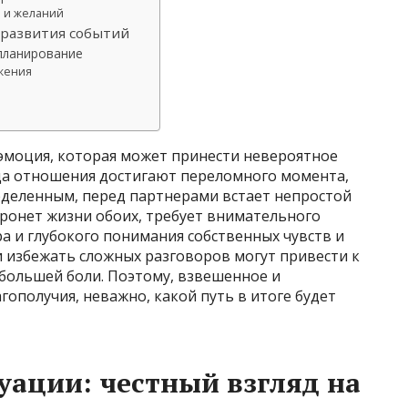
 и желаний
 развития событий
 планирование
ажения
 эмоция, которая может принести невероятное
огда отношения достигают переломного момента,
еделенным, перед партнерами встает непростой
тронет жизни обоих, требует внимательного
ра и глубокого понимания собственных чувств и
и избежать сложных разговоров могут привести к
е большей боли. Поэтому, взвешенное и
гополучия, неважно, какой путь в итоге будет
уации: честный взгляд на