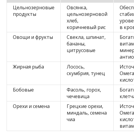
Цельнозерновые
Овсянка,
Обес
продукты
цельнозерновой
стаби
хлеб,
урове
коричневый рис
в кро
Овощи и фрукты
Свекла, шпинат,
Богат
бананы,
вита
цитрусовые
минер
анти
Жирная рыба
Лосось,
Исто
скумбрия, тунец
Омега
кисло
Бобовые
Фасоль, горох,
Богат
чечевица
клетч
Орехи и семена
Грецкие орехи,
Исто
миндаль, семена
Омега
чиа
кисло
витам