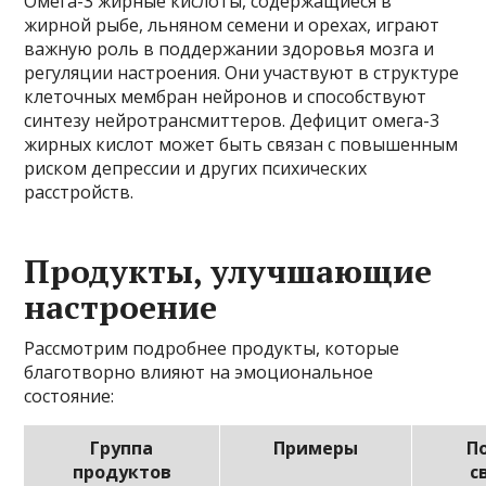
Омега-3 жирные кислоты, содержащиеся в
жирной рыбе, льняном семени и орехах, играют
важную роль в поддержании здоровья мозга и
регуляции настроения. Они участвуют в структуре
клеточных мембран нейронов и способствуют
синтезу нейротрансмиттеров. Дефицит омега-3
жирных кислот может быть связан с повышенным
риском депрессии и других психических
расстройств.
Продукты, улучшающие
настроение
Рассмотрим подробнее продукты, которые
благотворно влияют на эмоциональное
состояние:
Группа
Примеры
П
продуктов
с