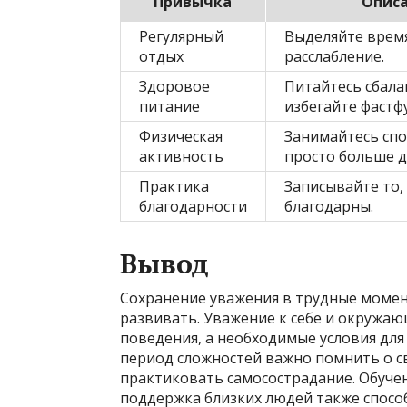
Привычка
Опис
Регулярный
Выделяйте время
отдых
расслабление.
Здоровое
Питайтесь сбала
питание
избегайте фастф
Физическая
Занимайтесь сп
активность
просто больше д
Практика
Записывайте то, 
благодарности
благодарны.
Вывод
Сохранение уважения в трудные момен
развивать. Уважение к себе и окружа
поведения, а необходимые условия дл
период сложностей важно помнить о св
практиковать самосострадание. Обуч
поддержка близких людей также спосо