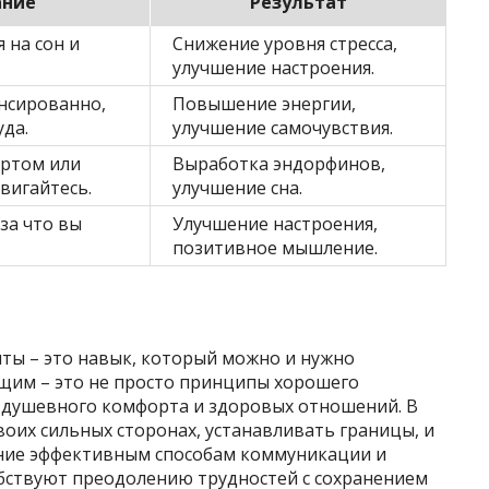
ание
Результат
 на сон и
Снижение уровня стресса,
улучшение настроения.
нсированно,
Повышение энергии,
уда.
улучшение самочувствия.
ортом или
Выработка эндорфинов,
вигайтесь.
улучшение сна.
за что вы
Улучшение настроения,
позитивное мышление.
ты – это навык, который можно и нужно
ющим – это не просто принципы хорошего
я душевного комфорта и здоровых отношений. В
оих сильных сторонах, устанавливать границы, и
ение эффективным способам коммуникации и
бствуют преодолению трудностей с сохранением