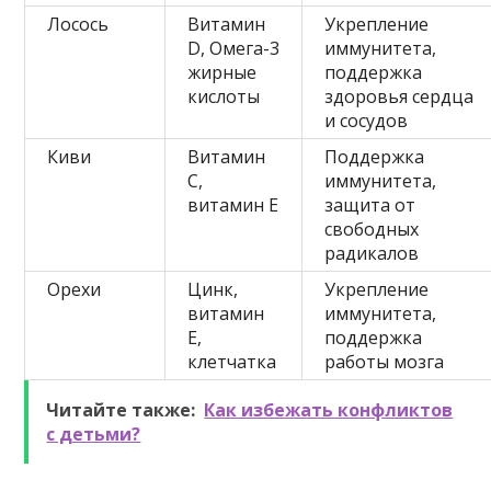
Лосось
Витамин
Укрепление
D, Омега-3
иммунитета,
жирные
поддержка
кислоты
здоровья сердца
и сосудов
Киви
Витамин
Поддержка
С,
иммунитета,
витамин Е
защита от
свободных
радикалов
Орехи
Цинк,
Укрепление
витамин
иммунитета,
Е,
поддержка
клетчатка
работы мозга
Читайте также:
Как избежать конфликтов
с детьми?