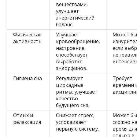
веществами,
улучшает
энергетический
баланс.
Физическая
Улучшает
Может бы
активность
кровообращение,
изнурите
настроение,
если выб
способствует
неправил
выработке
интенсив
эндорфинов.
Гигиена сна
Регулирует
Требует
циркадные
времени 
ритмы, улучшает
дисципли
качество
будущего сна.
Отдых и
Снижает стресс,
Может бы
релаксация
успокаивает
сложно н
нервную систему.
время дл
отдыха в