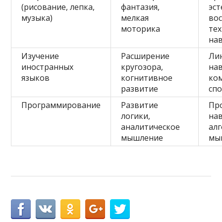
(рисование, лепка,
фантазия,
эст
музыка)
мелкая
вос
моторика
те
на
Изучение
Расширение
Ли
иностранных
кругозора,
на
языков
когнитивное
ко
развитие
сп
Программирование
Развитие
Пр
логики,
на
аналитическое
ал
мышление
мы