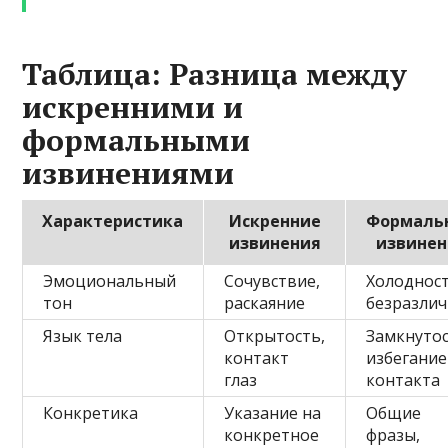
Таблица: Разница между
искренними и
формальными
извинениями
Характеристика
Искренние
Формаль
извинения
извинен
Эмоциональный
Сочувствие,
Холодност
тон
раскаяние
безразли
Язык тела
Открытость,
Замкнутос
контакт
избегание
глаз
контакта
Конкретика
Указание на
Общие
конкретное
фразы,