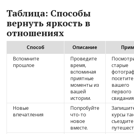
Таблица: Способы
вернуть яркость в
отношениях
Способ
Описание
При
Вспомните
Проведите
Посмотр
прошлое
время,
старые
вспоминая
фотограф
приятные
посетите
моменты из
вашего
вашей
первого
истории.
свидания
Новые
Попробуйте
Запишите
впечатления
что-то
курсы та
новое
съездите
вместе.
путешест