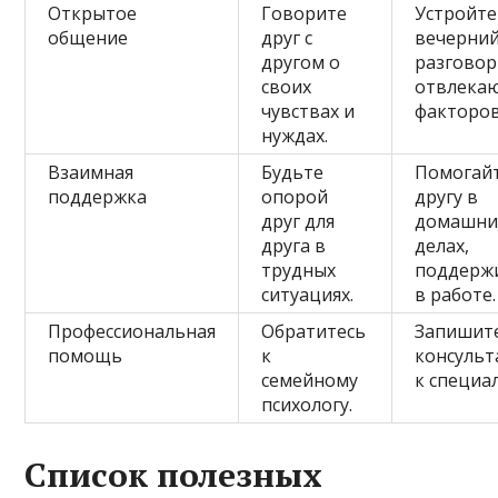
Открытое
Говорите
Устройте
общение
друг с
вечерни
другом о
разговор
своих
отвлека
чувствах и
факторов
нуждах.
Взаимная
Будьте
Помогайт
поддержка
опорой
другу в
друг для
домашни
друга в
делах,
трудных
поддерж
ситуациях.
в работе.
Профессиональная
Обратитесь
Запишите
помощь
к
консуль
семейному
к специал
психологу.
Список полезных