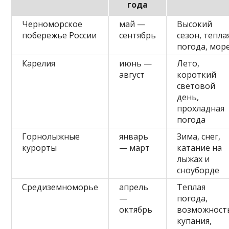
года
Черноморское
май —
Высокий
побережье России
сентябрь
сезон, тепла
погода, мор
Карелия
июнь —
Лето,
август
короткий
световой
день,
прохладная
погода
Горнолыжные
январь
Зима, снег,
курорты
— март
катание на
лыжах и
сноуборде
Средиземноморье
апрель
Теплая
—
погода,
октябрь
возможност
купания,