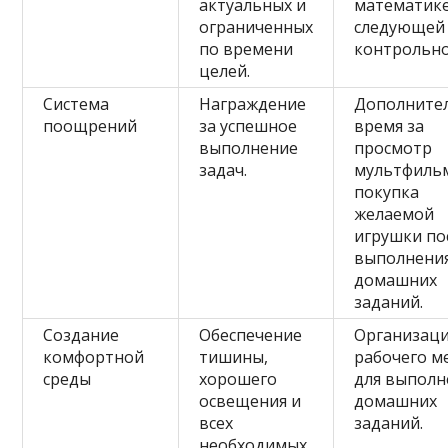
актуальных и
математике
ограниченных
следующей
по времени
контрольно
целей.
Система
Награждение
Дополните
поощрений
за успешное
время за
выполнение
просмотр
задач.
мультфиль
покупка
желаемой
игрушки по
выполнения
домашних
заданий.
Создание
Обеспечение
Организац
комфортной
тишины,
рабочего м
среды
хорошего
для выполн
освещения и
домашних
всех
заданий.
необходимых