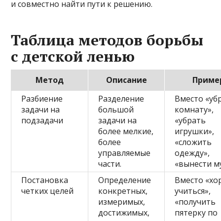
и совместно найти пути к решению.
Таблица методов борьбы
с детской ленью
Метод
Описание
Приме
Разбиение
Разделение
Вместо «уб
задачи на
большой
комнату»,
подзадачи
задачи на
«убрать
более мелкие,
игрушки»,
более
«сложить
управляемые
одежду»,
части.
«вынести м
Постановка
Определение
Вместо «х
четких целей
конкретных,
учиться»,
измеримых,
«получить
достижимых,
пятерку по