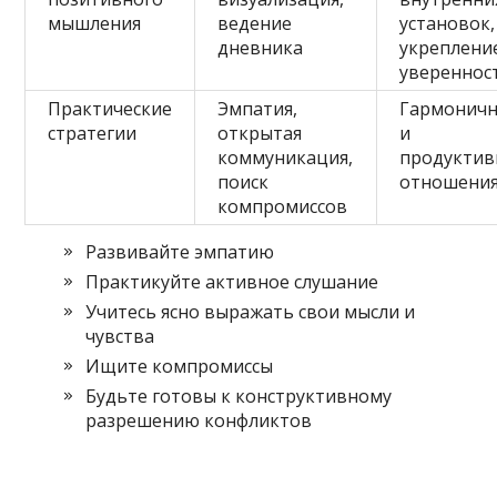
мышления
ведение
установок,
дневника
укреплени
увереннос
Практические
Эмпатия,
Гармонич
стратегии
открытая
и
коммуникация,
продукти
поиск
отношени
компромиссов
Развивайте эмпатию
Практикуйте активное слушание
Учитесь ясно выражать свои мысли и
чувства
Ищите компромиссы
Будьте готовы к конструктивному
разрешению конфликтов