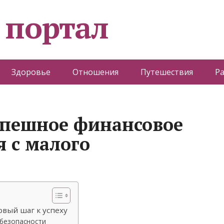
 портал
Здоровье
Отношения
Путешествия
Р
спешное финансовое
я с малого
вый шаг к успеху
безопасности