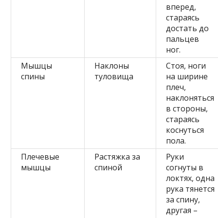
вперед,
стараясь
достать до
пальцев
ног.
Мышцы
Наклоны
Стоя, ноги
спины
туловища
на ширине
плеч,
наклоняться
в стороны,
стараясь
коснуться
пола.
Плечевые
Растяжка за
Руки
мышцы
спиной
согнуты в
локтях, одна
рука тянется
за спину,
другая –