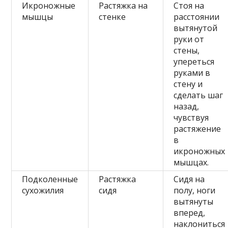
Икроножные
Растяжка на
Стоя на
мышцы
стенке
расстоянии
вытянутой
руки от
стены,
упереться
руками в
стену и
сделать шаг
назад,
чувствуя
растяжение
в
икроножных
мышцах.
Подколенные
Растяжка
Сидя на
сухожилия
сидя
полу, ноги
вытянуты
вперед,
наклониться